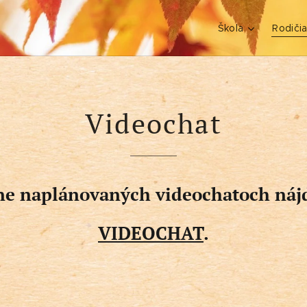
Škola
Rodičia
Videochat
ne naplánovaných videochatoch náj
VIDEOCHAT
.