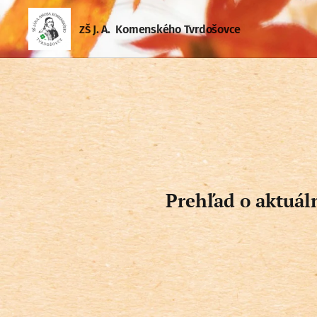
J. A. Komenského Tvrdošovce
ZŠ
Prehľad o aktuál