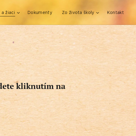
 a žiaci
Dokumenty
Zo života školy
Kontakt
dete kliknutím na